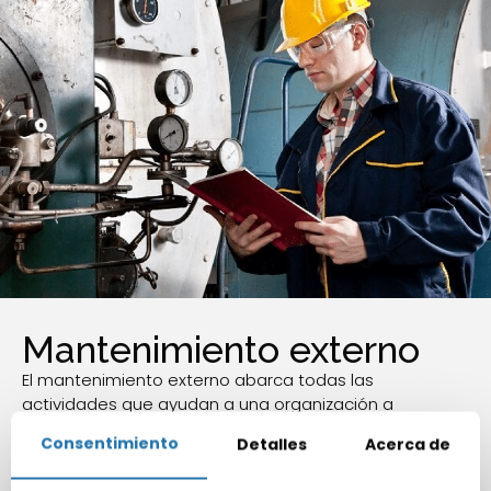
Mantenimiento externo
El mantenimiento externo abarca todas las
actividades que ayudan a una organización a
mantener su entorno externo limpio, ordenado y
Consentimiento
Detalles
Acerca de
funcionando correctamente. Abarcamos todos los
detalles del mantenimiento necesario en una