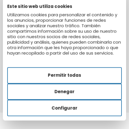
empresa: mantenimiento
correctivo/reactivo
, reparar
Este sitio web utiliza cookies
la avería una vez que se ha producido;
Utilizamos cookies para personalizar el contenido y
mantenimiento preventivo
, tareas de
los anuncios, proporcionar funciones de redes
mantenimiento para reducir posibles riesgos; y
sociales y analizar nuestro tráfico. También
mantenimiento predictivo
, actividades que permiten
compartimos información sobre su uso de nuestro
detectar las fallas por revelación antes que sucedan,
sitio con nuestros socios de redes sociales,
usando aparatos de diagnóstico.
publicidad y análisis, quienes pueden combinarla con
otra información que les haya proporcionado o que
M. Externo Escolar
hayan recopilado a partir del uso de sus servicios.
M. Externo Hostelero
M. Externo Industrial
Permitir todas
M. Externo en Oficinas
Denegar
Ver más
Configurar